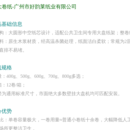
-广州市好韵莱纸业有限公司
品基础信息
观结构：大圆形中空纸芯设计，适配公共卫生间专用大盘纸架；整
质用料：原生木浆材质，经高温杀菌处理，纸面洁白柔软；常规为2
直排不易堵。
流规格
：400g、500g、600g、700g、800g多选；
箱：12卷/箱；
内径为通用标准尺寸，市面绝大多数壁挂大盘机均可匹配安装。
心优势
性价比：单卷容量极大，一卷用量≈普通小卷纸十余卷，大幅降低
场所更整洁卫生 。