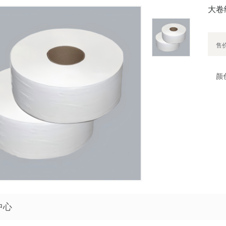
大卷
售
颜
中心