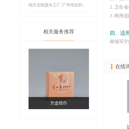
纸巾定制源头工厂-广州市好韵莱纸业有限公司
2. 卫
3. 商
相关服务推荐
四、适
商场写字
在线
方盒纸巾
荷包纸巾（塑料）
盒装抽