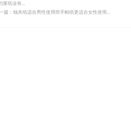
莱纸业有...
一篇：
钱夹纸适合男性使用而手帕纸更适合女性使用...